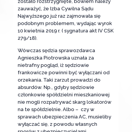
zostało rozstrzygnięte, bowiem należy
zauważyć, że Izba Cywilna Sądu
Najwyższego już raz zajmowała się
podobnym problemem, wydając wyrok
10 kwietnia 2019 r. ( sygnatura akt IV CSK
279/18).
Wówczas sędzia sprawozdawca
Agnieszka Piotrowska uznała za
nietrafny pogląd, iż sędziowie
frankowicze powinni być wyłączani od
orzekania. Taki zarzut prowadzi do
absurdów. Np., gdyby sędziowie
członkowie spółdzielni mieszkaniowej
nie mogli rozpatrywać skarg lokatorów
na te spółdzielnie. Albo – czy w
sprawach ubezpieczenia AC, musieliby
wyłączać się, z powodu własnych
sporów z ubezpieczycielami.