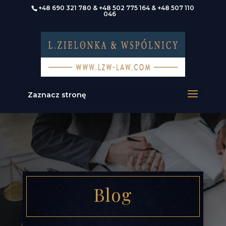
+48 690 321 780
&
+48 502 775 164
&
+48 507 110
046
Zaznacz stronę
Blog