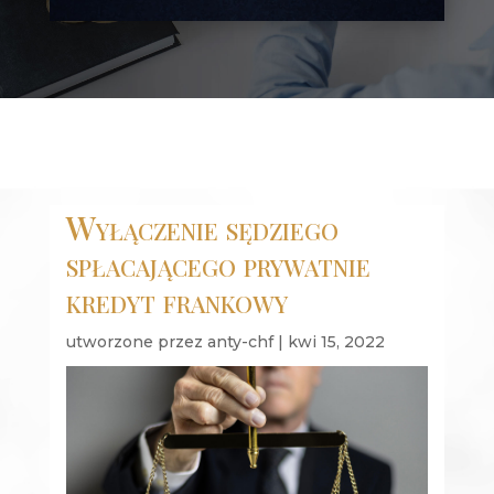
Wyłączenie sędziego
spłacającego prywatnie
kredyt frankowy
utworzone przez
anty-chf
|
kwi 15, 2022