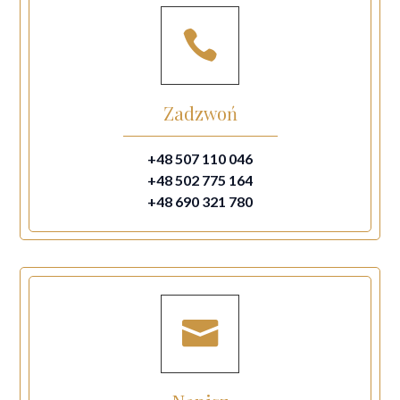

Zadzwoń
+48 507 110 046
+48 502 775 164
+48 690 321 780
