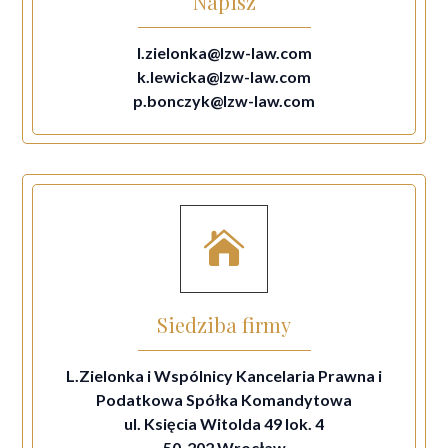
Napisz
l.zielonka@lzw-law.com
k.lewicka@lzw-law.com
p.bonczyk@lzw-law.com

Siedziba firmy
L.Zielonka i Wspólnicy Kancelaria Prawna i
Podatkowa Spółka Komandytowa
ul. Księcia Witolda 49 lok. 4
50-202 Wrocław